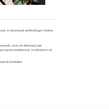
nsji, w odcieniach niebieskiego i fioletu.
eneriach., m.in. do dekoracji ram
ałęzi można modelować, w zależności od
zam do kontaktu: